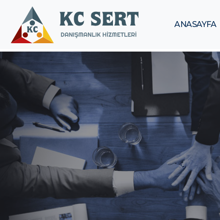
ANASAYFA
ANASAYFA
HAKKIMIZDA
KURUMSAL
HİZMETLERİMİZ
DANIŞMANLIK
KALİTE
YÖNETİM
SİSTEMİ