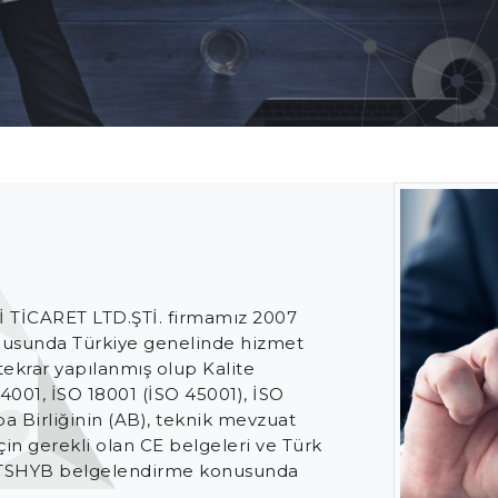
TİCARET LTD.ŞTİ. firmamız 2007
 konusunda Türkiye genelinde hizmet
tekrar yapılanmış olup Kalite
4001, İSO 18001 (İSO 45001), İSO
pa Birliğinin (AB), teknik mevzuat
in gerekli olan CE belgeleri ve Türk
ile TSHYB belgelendirme konusunda