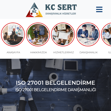
ANASAYFA
HAKKIMIZDA
ANASAYFA
HAKKIMIZDA
HİZMETLERİMİZ
DANIŞMANLIK
İL
KURUMSAL
HİZMETLERİMİZ
DANIŞMANLIK
ISO 27001 BELGELENDİRME
ISO 27001 BELGELENDİRME DANIŞMANLIĞI
KALİTE
YÖNETİM
SİSTEMİ