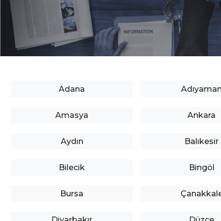
İLETİŞİM
Adana
Adıyama
Amasya
Ankara
Aydın
Balıkesir
Bilecik
Bingöl
Bursa
Çanakkal
Diyarbakır
Düzce