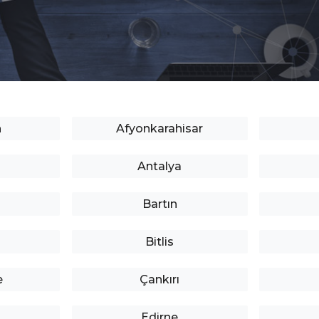
n
Afyonkarahisar
Antalya
Bartın
Bitlis
e
Çankırı
Edirne