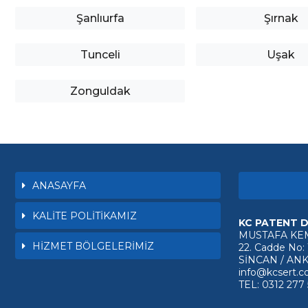
Şanlıurfa
Şırnak
Tunceli
Uşak
Zonguldak
ANASAYFA
KALİTE POLİTİKAMIZ
KC PATENT D
MUSTAFA KE
HİZMET BÖLGELERİMİZ
22. Cadde No:
SİNCAN / AN
info@kcsert.
TEL: 0312 277