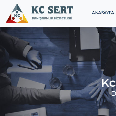
ANASAYFA
ANASAYFA
HAKKIMIZDA
KURUMSAL
HİZMETLERİMİZ
Kc
DANIŞMANLIK
D
KALİTE
YÖNETİM
SİSTEMİ