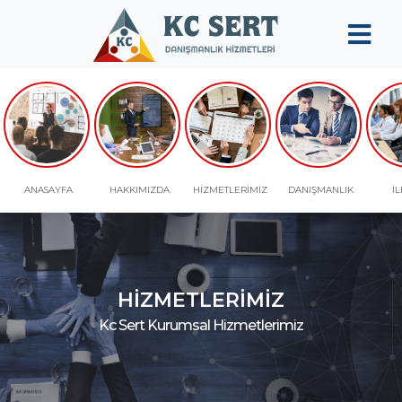
ANASAYFA
HAKKIMIZDA
ANASAYFA
HAKKIMIZDA
HİZMETLERİMİZ
DANIŞMANLIK
İL
KURUMSAL
HİZMETLERİMİZ
DANIŞMANLIK
HİZMETLERİMİZ
Kc Sert Kurumsal Hizmetlerimiz
KALİTE
YÖNETİM
SİSTEMİ